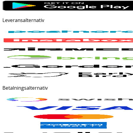
Leveransalternativ
Betalningsalternativ