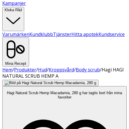
Kampanjer
Kloka Råd
Varumärken
Kundklubb
Tjänster
Hitta apotek
Kundservice
Mina Recept
Hem
/
Produkter
/
Hud
/
Kroppsvård
/
Body scrub
/
Hagi HAGI
NATURAL SCRUB HEMP A
Hagi Natural Scrub Hemp Macadamia, 280 g har tagits bort från mina
favoriter