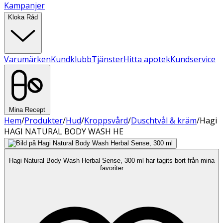
Kampanjer
Kloka Råd
Varumärken
Kundklubb
Tjänster
Hitta apotek
Kundservice
Mina Recept
Hem
/
Produkter
/
Hud
/
Kroppsvård
/
Duschtvål & kräm
/
Hagi
HAGI NATURAL BODY WASH HE
Hagi Natural Body Wash Herbal Sense, 300 ml har tagits bort från mina
favoriter