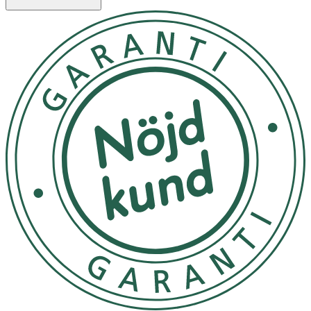
Tvätta och skölj av i dusch eller bad.
Förvaras i rumstemperatur
OK för gravida och ammande:
Ja
Ingredienser:
Aqua, Cocamidopropyl Betaine, Sodium CocoSulfate,
Lauryl Glucoside, Glycerin, Inulin, Citrus Aurantium Amara
(Bitter Orange) Flower Water, Enteromorpha Compressa
(Algae) Extract, Silybum Marianum Fruit (Milk Thistle)
Extract, Ocimum Sanctum (Holy Basil) Leaf Extract,
Thymus Vulgaris (Thyme) Extract, Rosmarinus Officinalis
(Rosemary) Extract, Urtica Dioica (Nettle) Extract,
Pogostemon Cablin (Patchouli) Oil, Eugenia Caryophyllus
(Cloves) Bud Oil, Melaleuka Alternifolia (Tea Tree) Leaf
Oil, Aniba Rosaeodora (Rosewood) Wood Oil, Pinus
Sylvestris (Pine) Leaf Oil, Pelargonium Graveolens (Rose
Geranium) Flower Oil, Panthenol, Propanediol, Phytic