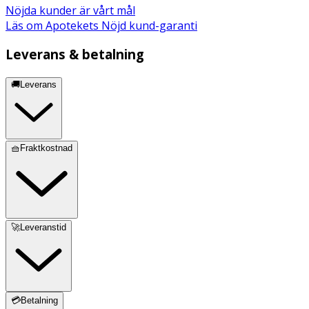
Acid, Alcohol, Tocopherol, Caprylic/Capric Triglyceride,
Nöjda kunder är vårt mål
Ascorbyl Palmitate, Ascorbic Acid, Sodium Benzoate,
Läs om Apotekets Nöjd kund-garanti
Potassium Sorbate, Dehydroacetic Acid, Benzyl Alcohol*,
Leverans & betalning
Linalool*, Geraniol*, Eugenol*, Citronellol* *Del av
eterisk olja
🚚Leverans
🧺Fraktkostnad
🚀Leveranstid
💳Betalning