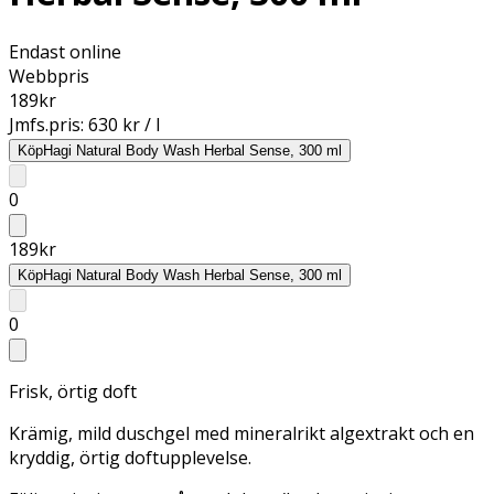
Endast online
Webbpris
189
kr
Jmfs.pris:
630 kr / l
Köp
Hagi Natural Body Wash Herbal Sense, 300 ml
0
189
kr
Köp
Hagi Natural Body Wash Herbal Sense, 300 ml
0
Frisk, örtig doft
Krämig, mild duschgel med mineralrikt algextrakt och en
kryddig, örtig doftupplevelse.