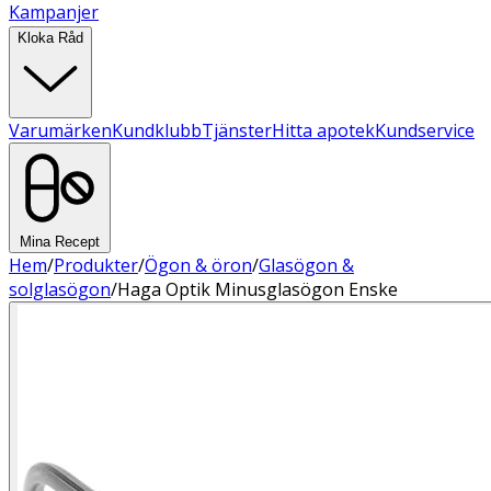
Kampanjer
Kloka Råd
Varumärken
Kundklubb
Tjänster
Hitta apotek
Kundservice
Mina Recept
Hem
/
Produkter
/
Ögon & öron
/
Glasögon &
solglasögon
/
Haga Optik Minusglasögon Enske