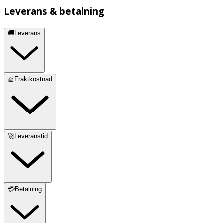
repor och slitage.
Leverans & betalning
Material och Innehåll:
🚚Leverans
Bågar, lins, näsdel och skalmtopp i plast
Skruvar i metall
🧺Fraktkostnad
🚀Leveranstid
💳Betalning