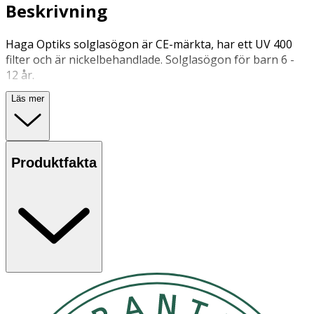
Beskrivning
Haga Optiks solglasögon är CE-märkta, har ett UV 400
filter och är nickelbehandlade. Solglasögon för barn 6 -
12 år.
Läs mer
Solskydd för barnögon.
Förvara gärna produkten i ett fodral när den inte
används för att skydda den från repor och onödigt
Produktfakta
slitage.
OK för gravida och ammande:
Ja
Ingredienser:
Bågar och lins i plast. Antinickelbehandlade metalldelar.