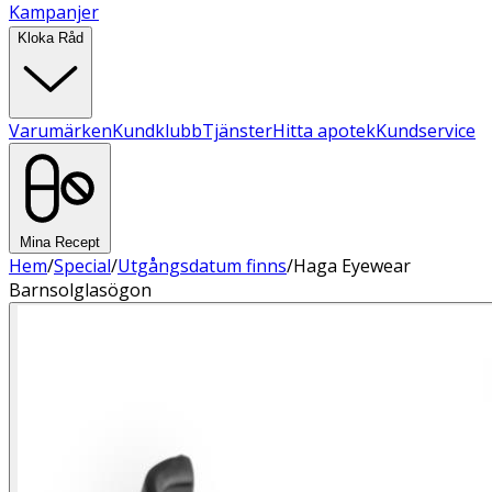
Kampanjer
Kloka Råd
Varumärken
Kundklubb
Tjänster
Hitta apotek
Kundservice
Mina Recept
Hem
/
Special
/
Utgångsdatum finns
/
Haga Eyewear
Barnsolglasögon