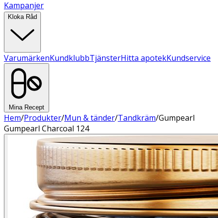
Kampanjer
Kloka Råd
Varumärken
Kundklubb
Tjänster
Hitta apotek
Kundservice
Mina Recept
Hem
/
Produkter
/
Mun & tänder
/
Tandkräm
/
Gumpearl
Gumpearl Charcoal 124