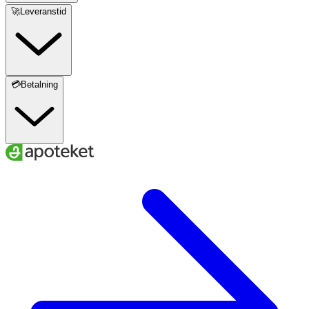
🚀Leveranstid
💳Betalning