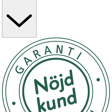
Användning: Ta en tablett i munnen, tugga. Blöt
tandborsten och börja borsta som vanligt 2 min, 2
gånger om dagen. För vuxna och barn från 6 år
Förvaras torrt (max 22°C), väl tillsluten
OK för gravida och ammande:
Ja
Ingredienser:
Sorbitol, Xylitol, Activated charcoal, Sodium bicarbonate, ,
Lithotamnion calcareum , Xantan gym, Sodium Fluoride (
1450ppm F) , Silica, Aroma