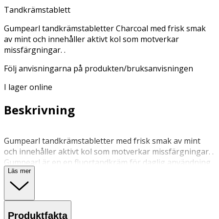
Tandkrämstablett
Gumpearl tandkrämstabletter Charcoal med frisk smak
av mint och innehåller aktivt kol som motverkar
missfärgningar. .
Följ anvisningarna på produkten/bruksanvisningen
I lager online
Beskrivning
Gumpearl tandkrämstabletter med frisk smak av mint
och innehåller aktivt kol som motverkar missfärgningar. .
Gumpearl är en en fluortandkräm för daglig användning.
Läs mer
Med fluorid (1450ppm F) och xylitol skyddar den effektivt
mot karies. 2,9 mg fluorid/tablett som motsvarar 2 cm
tandkräm. Vegansk och tillverkad i Sverige. Innehåller
fluorid/fluor. Rekommenderas därför av Sveriges
Produktfakta
tandläkarförbund.