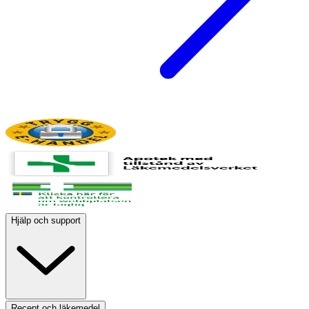
Hjälp och support
Recept och läkemedel