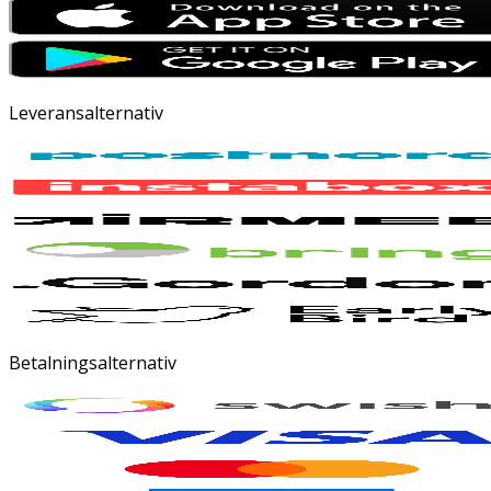
Leveransalternativ
Betalningsalternativ