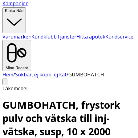
Kampanjer
Kloka Råd
Varumärken
Kundklubb
Tjänster
Hitta apotek
Kundservice
Mina Recept
Hem
/
Sökbar, ej köpb, ej kat
/
GUMBOHATCH
Läkemedel
GUMBOHATCH, frystork
pulv och vätska till inj-
vätska, susp, 10 x 2000