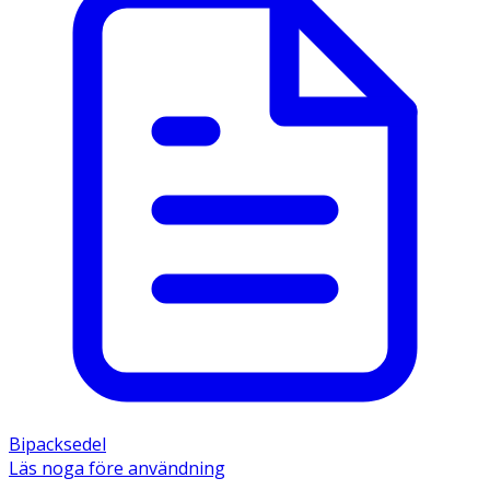
Bipacksedel
Läs noga före användning