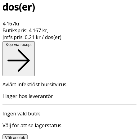
dos(er)
4 167
kr
Butikspris:
4 167 kr
,
Jmfs.pris:
0,21 kr / dos(er)
Köp via recept
Aviärt infektiöst bursitvirus
I lager hos leverantör
Ingen vald butik
Välj för att se lagerstatus
Välj apotek