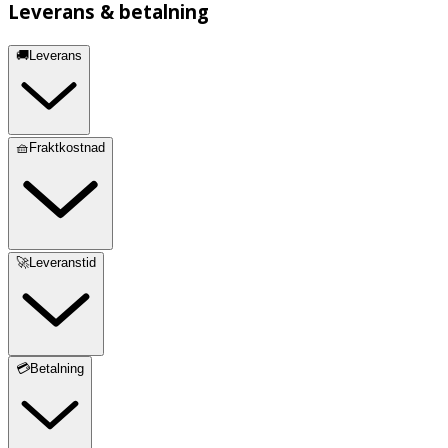
Leverans & betalning
🚚Leverans
🧺Fraktkostnad
🚀Leveranstid
💳Betalning