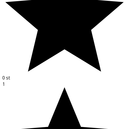
0
st
1