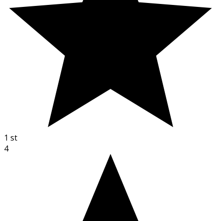
1
st
4