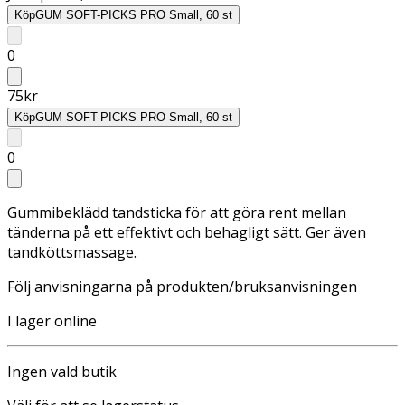
Köp
GUM SOFT-PICKS PRO Small, 60 st
0
75
kr
Köp
GUM SOFT-PICKS PRO Small, 60 st
0
Gummibeklädd tandsticka för att göra rent mellan
tänderna på ett effektivt och behagligt sätt. Ger även
tandköttsmassage.
Följ anvisningarna på produkten/bruksanvisningen
I lager online
Ingen vald butik