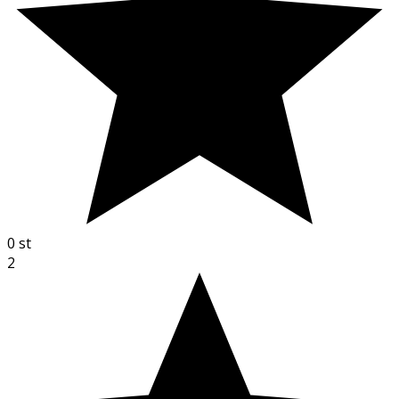
0
st
2