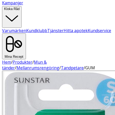
Kampanjer
Kloka Råd
Varumärken
Kundklubb
Tjänster
Hitta apotek
Kundservice
Mina Recept
Hem
/
Produkter
/
Mun &
tänder
/
Mellanrumsrengöring
/
Tandpetare
/
GUM