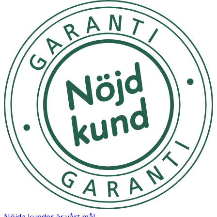
Nöjda kunder är vårt mål