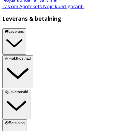
Läs om Apotekets Nöjd kund-garanti
Leverans & betalning
🚚Leverans
🧺Fraktkostnad
🚀Leveranstid
💳Betalning