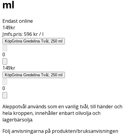
ml
Endast online
149
kr
Jmfs.pris:
596 kr / l
Köp
Gröna Gredelina Tvål, 250 ml
0
149
kr
Köp
Gröna Gredelina Tvål, 250 ml
0
Aleppotvål används som en vanlig tvål, till händer och
hela kroppen, innehåller enbart olivolja och
lagerbärsolja.
Följ anvisningarna på produkten/bruksanvisningen