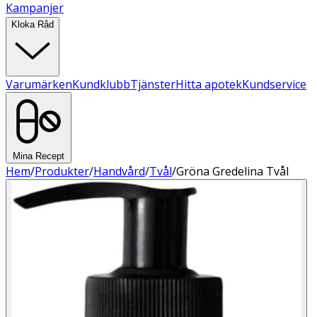
Kampanjer
Kloka Råd
Varumärken
Kundklubb
Tjänster
Hitta apotek
Kundservice
Mina Recept
Hem
/
Produkter
/
Handvård
/
Tvål
/
Gröna Gredelina Tvål