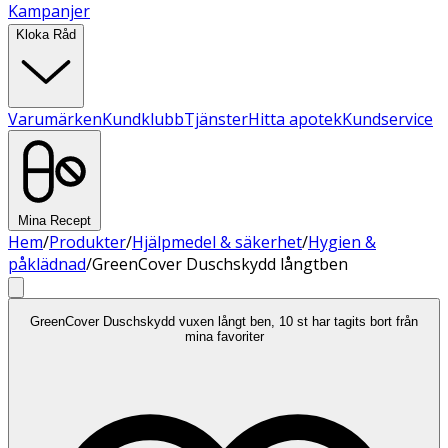
Kampanjer
Kloka Råd
Varumärken
Kundklubb
Tjänster
Hitta apotek
Kundservice
Mina Recept
Hem
/
Produkter
/
Hjälpmedel & säkerhet
/
Hygien &
påklädnad
/
GreenCover Duschskydd långtben
GreenCover Duschskydd vuxen långt ben, 10 st har tagits bort från
mina favoriter