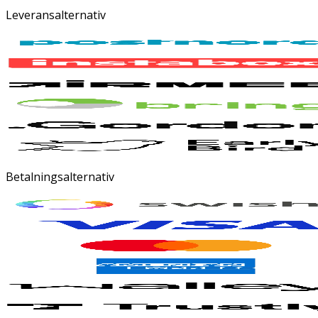
Leveransalternativ
Betalningsalternativ