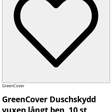
GreenCover
GreenCover Duschskydd
vuxen långt ben, 10 st