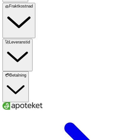
🧺Fraktkostnad
🚀Leveranstid
💳Betalning