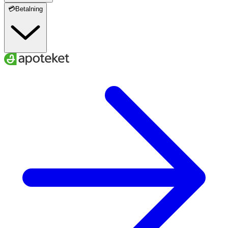
💳Betalning