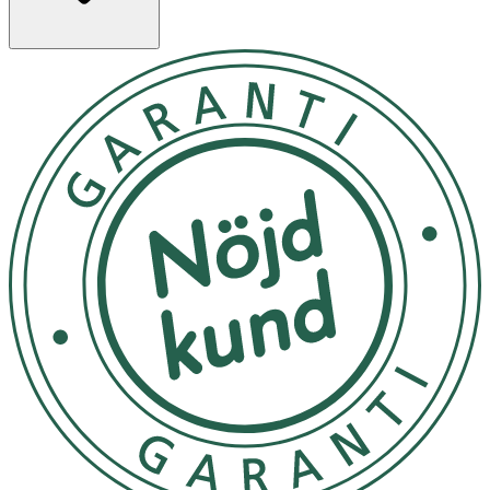
- Kosttillskott bör inte användas som alternativ till en
varierad kost.
- Förvaras i rumstemperatur. skyddad mot solljus.
- Förvaras utom räckhåll för barn.
- Kan ej användas av gravida och ammande.
INNEHÅLLSDEKLARATION
2 Kapslar
4 Kapslar
Linfröolja (Linum usitatissimum
750 mg
1 500 mg
L.)
Nattljusolja (Oenothera biennis
208 mg
416 mg
L.)
Rapsolja (Brassica napus L.)
58 mg
116 mg