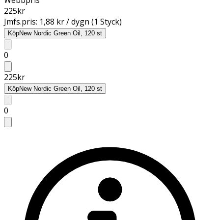
225
kr
Jmfs.pris:
1,88 kr / dygn (1 Styck)
Köp
New Nordic Green Oil, 120 st
0
225
kr
Köp
New Nordic Green Oil, 120 st
0