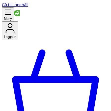
Gå till innehåll
Meny
Logga in