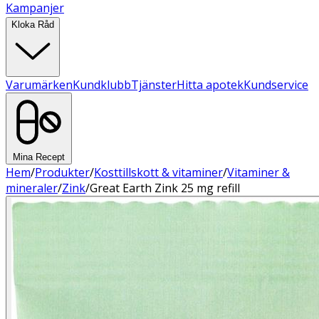
Kampanjer
Kloka Råd
Varumärken
Kundklubb
Tjänster
Hitta apotek
Kundservice
Mina Recept
Hem
/
Produkter
/
Kosttillskott & vitaminer
/
Vitaminer &
mineraler
/
Zink
/
Great Earth Zink 25 mg refill