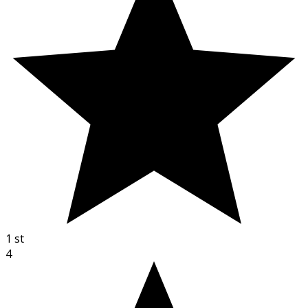
1
st
4