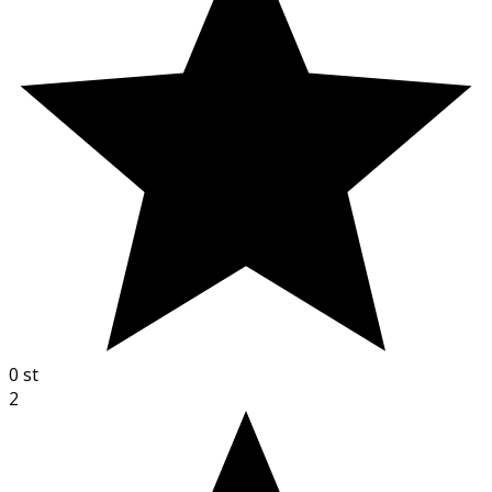
0
st
2