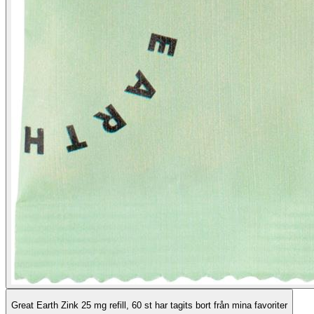
Great Earth Zink 25 mg refill, 60 st har tagits bort från mina favoriter