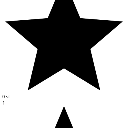
0
st
1