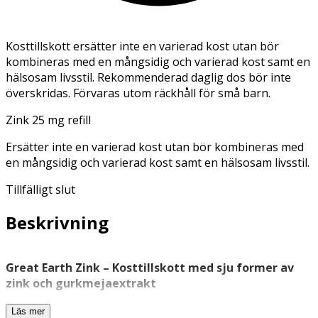
Kosttillskott ersätter inte en varierad kost utan bör
kombineras med en mångsidig och varierad kost samt en
hälsosam livsstil. Rekommenderad daglig dos bör inte
överskridas. Förvaras utom räckhåll för små barn.
Zink 25 mg refill
Ersätter inte en varierad kost utan bör kombineras med
en mångsidig och varierad kost samt en hälsosam livsstil.
Tillfälligt slut
Beskrivning
Great Earth Zink – Kosttillskott med sju former av
zink och gurkmejaextrakt
Great Earth Zink är ett veganskt
kosttillskott
som
Läs mer