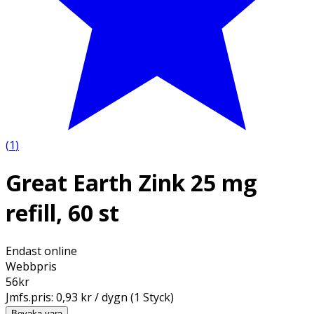
(
1
)
Great Earth Zink 25 mg
refill, 60 st
Endast online
Webbpris
56
kr
Jmfs.pris:
0,93 kr / dygn (1 Styck)
Bevaka vara