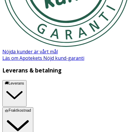
Svartpepparextrakt
1,5 mg
* Dagligt referensintag. ** DRI ej fastställd
Förvaras oåtkomligt för barn. Förvara torrt i
Nöjda kunder är vårt mål
rumstemperatur och ej i direkt solljus.
Läs om Apotekets Nöjd kund-garanti
Innehåll
Leverans & betalning
CURCUMIN C3 COMPLEX® GURKMEJAROTEXTRAKT
🚚Leverans
(CURCUMA LONGA L.), RISMJÖL, VEGETABILISK KAPSEL
(HYDROXYPROPYLMETYLCELLULOSA), MCT-
OLJEPULVER, SVARTPEPPAREXTRAKT (PIPER NIGRUM).
🧺Fraktkostnad