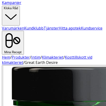
Kampanjer
Kloka Råd
Varumärken
Kundklubb
Tjänster
Hitta apotek
Kundservice
Mina Recept
Hem
/
Produkter
/
Intim
/
Klimakteriet
/
Kosttillskott vid
klimakteriet
/
Great Earth Desire