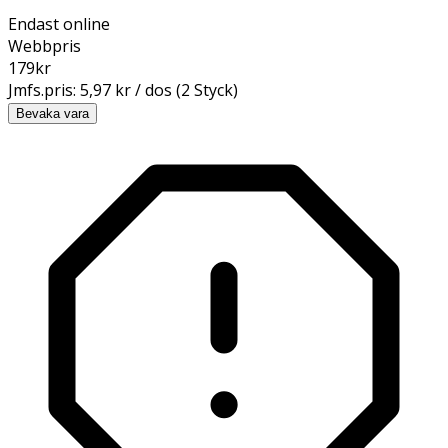
Endast online
Webbpris
179
kr
Jmfs.pris:
5,97 kr / dos (2 Styck)
Bevaka vara