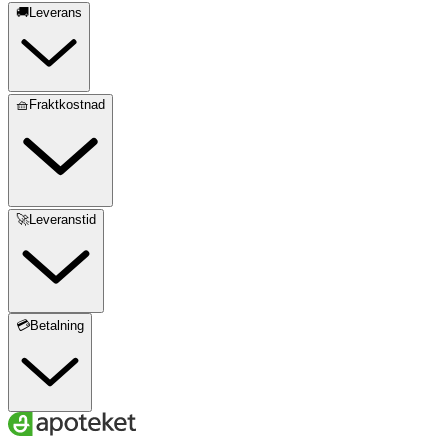
🚚Leverans
Innehållsdeklaration
2 tabletter
%DRI*
Damianaextrakt
250 mg
**
🧺Fraktkostnad
Ginsengextrakt
200 mg
**
- varav ginsenoider
20 mg
**
🚀Leveranstid
L-Arginin
400 mg
**
L-Citrullin
400 mg
**
💳Betalning
B2-vitamin
1,4 mg
100
B6-vitamin
1,4 mg
100