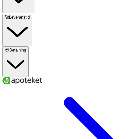
🚀Leveranstid
💳Betalning