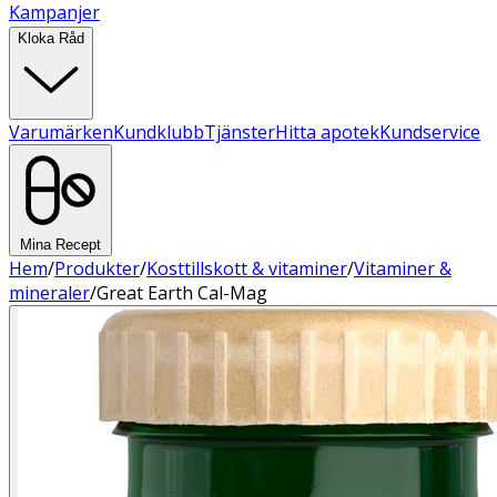
Kampanjer
Kloka Råd
Varumärken
Kundklubb
Tjänster
Hitta apotek
Kundservice
Mina Recept
Hem
/
Produkter
/
Kosttillskott & vitaminer
/
Vitaminer &
mineraler
/
Great Earth Cal-Mag