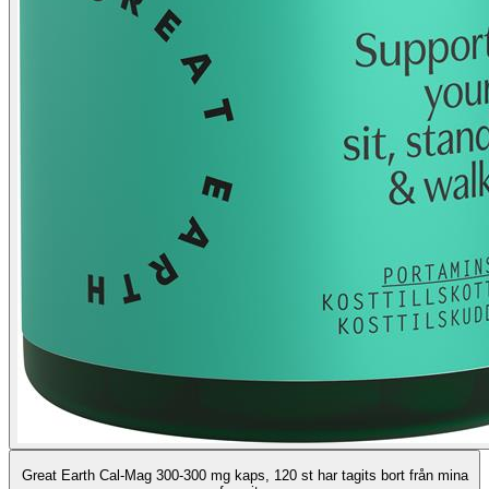
Great Earth Cal-Mag 300-300 mg kaps, 120 st har tagits bort från mina