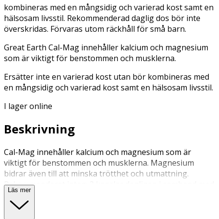
kombineras med en mångsidig och varierad kost samt en
hälsosam livsstil. Rekommenderad daglig dos bör inte
överskridas. Förvaras utom räckhåll för små barn.
Great Earth Cal-Mag innehåller kalcium och magnesium
som är viktigt för benstommen och musklerna.
Ersätter inte en varierad kost utan bör kombineras med
en mångsidig och varierad kost samt en hälsosam livsstil.
I lager online
Beskrivning
Cal-Mag innehåller kalcium och magnesium som är
viktigt för benstommen och musklerna. Magnesium
bidrar även till att minska trötthet och utmattning.
Rekommenderat intag: 2 kapslar dagligen i samband med
Läs mer
måltid eller på kvällen. Rekommenderat intag bör ej
överskridas. Kosttillskott bör inte användas som
alternativ till en varierad kost. Förvaras i rumstemperatur