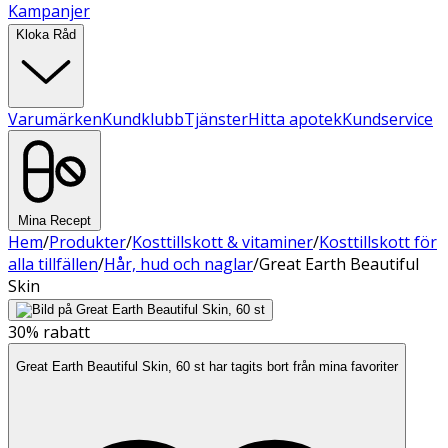
Kampanjer
Kloka Råd
Varumärken
Kundklubb
Tjänster
Hitta apotek
Kundservice
Mina Recept
Hem
/
Produkter
/
Kosttillskott & vitaminer
/
Kosttillskott för
alla tillfällen
/
Hår, hud och naglar
/
Great Earth Beautiful
Skin
30%
rabatt
Great Earth Beautiful Skin, 60 st har tagits bort från mina favoriter