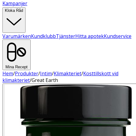
Kampanjer
Kloka Råd
Varumärken
Kundklubb
Tjänster
Hitta apotek
Kundservice
Mina Recept
Hem
/
Produkter
/
Intim
/
Klimakteriet
/
Kosttillskott vid
klimakteriet
/
Great Earth