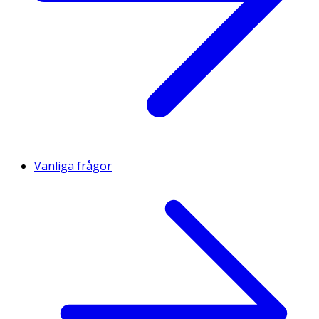
Jod
175 μg
117
Selen
60 μg
109
Krom
40 μg
100
Mangan
2 mg
100
Vanliga frågor
Molybden
50 μg
100
Kolin
20 mg
**
* Dagligt referensintag. ** DRI ej fastställd