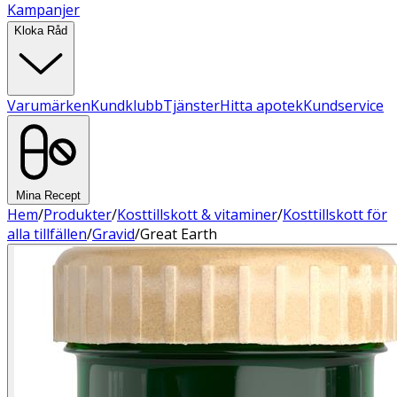
Kampanjer
Kloka Råd
Varumärken
Kundklubb
Tjänster
Hitta apotek
Kundservice
Mina Recept
Hem
/
Produkter
/
Kosttillskott & vitaminer
/
Kosttillskott för
alla tillfällen
/
Gravid
/
Great Earth