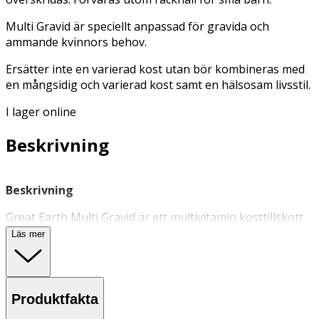
Multi Gravid är speciellt anpassad för gravida och
ammande kvinnors behov.
Ersätter inte en varierad kost utan bör kombineras med
en mångsidig och varierad kost samt en hälsosam livsstil.
I lager online
Beskrivning
Beskrivning
Great Earth Multi Gravid är ett multivitamin kosttillskott
som innheåller vitaminer och mineral anpassad för
Läs mer
gravida och ammande kvinnors behov. Multi Gravid
innehåller folsyra som bidrar till moderns vävnadstillväxt
under graviditeten och har en roll i
celldelningsprocessen. Produkten innehåller vitaminer
Produktfakta
och mineraler i lättupptagliga former samt