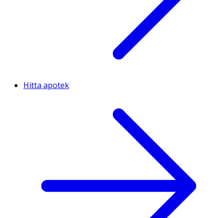
(pyridoxin HCl), vitamin B1 (tiamin HCl), folsyra ((6S)-5-
metyltetrahydrofolsyra, glukosaminsalt), krom (-
pikolinat), jod (kaliumjodid), d-biotin, vitamin B12
(metylkobalamin).
Hitta apotek