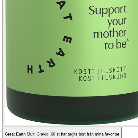
Great Earth Multi Gravid, 60 st har tagits bort från mina favoriter