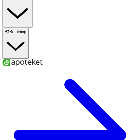
Folsyra (vitamin B9)
500 μg
250
Pantotensyra (vitamin B5)
6 mg
100
💳Betalning
Biotin (vitamin B7)
50 μg
100
Vitamin B12
2,5 μg
100
Kalcium
100 mg
13
Magnesium
80 mg
21
Järn
15 mg
107
Zink
9 mg
90
Koppar
1000 μg
100