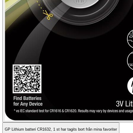
GP Lithium batteri CR1632, 1 st har tagits bort från mina favoriter