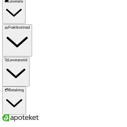
🚚Leverans
🧺Fraktkostnad
🚀Leveranstid
💳Betalning