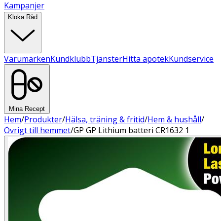
Kampanjer
Kloka Råd
Varumärken
Kundklubb
Tjänster
Hitta apotek
Kundservice
Mina Recept
Hem
/
Produkter
/
Hälsa, träning & fritid
/
Hem & hushåll
/
Övrigt till hemmet
/
GP GP Lithium batteri CR1632 1