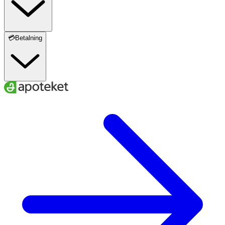
💳Betalning