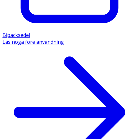
Bipacksedel
Läs noga före användning