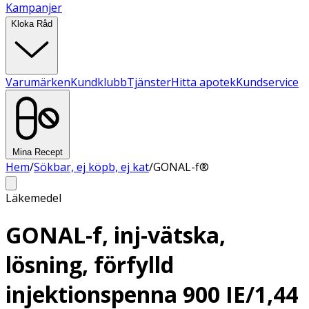
Kampanjer
Kloka Råd
Varumärken
Kundklubb
Tjänster
Hitta apotek
Kundservice
Mina Recept
Hem
/
Sökbar, ej köpb, ej kat
/
GONAL-f®
Läkemedel
GONAL-f, inj-vätska,
lösning, förfylld
injektionspenna 900 IE/1,44