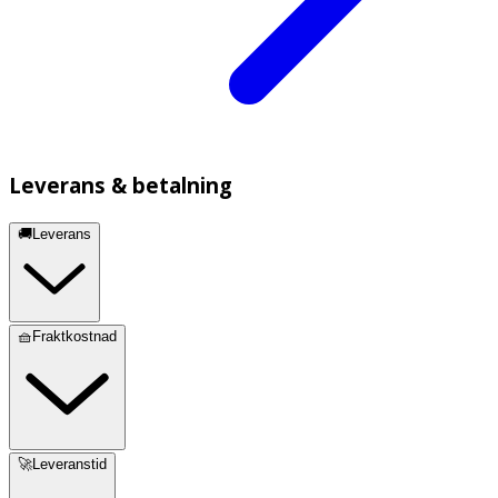
Leverans & betalning
🚚Leverans
🧺Fraktkostnad
🚀Leveranstid