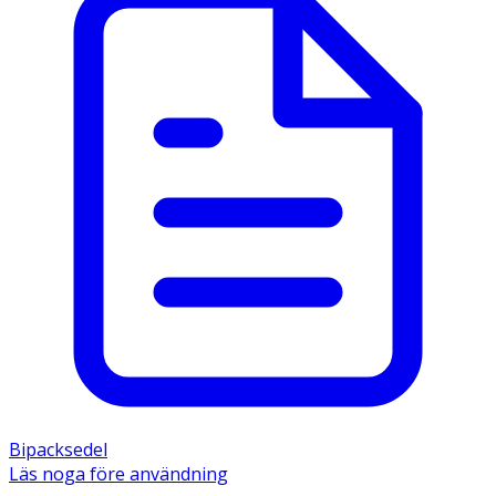
Bipacksedel
Läs noga före användning