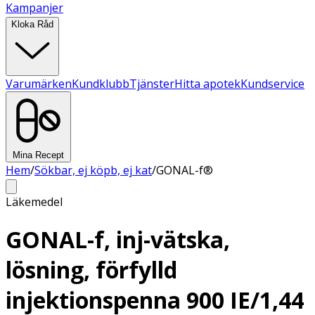
Kampanjer
Kloka Råd
Varumärken
Kundklubb
Tjänster
Hitta apotek
Kundservice
Mina Recept
Hem
/
Sökbar, ej köpb, ej kat
/
GONAL-f®
Läkemedel
GONAL-f, inj-vätska,
lösning, förfylld
injektionspenna 900 IE/1,44