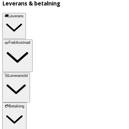
Leverans & betalning
🚚Leverans
🧺Fraktkostnad
🚀Leveranstid
💳Betalning