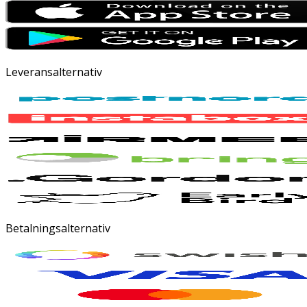
Leveransalternativ
Betalningsalternativ