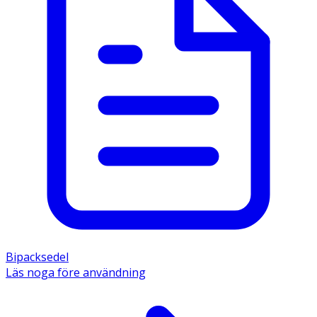
Bipacksedel
Läs noga före användning