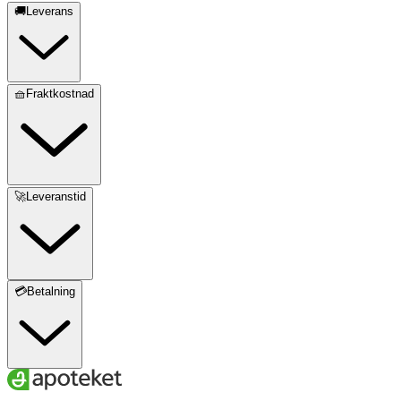
🚚Leverans
🧺Fraktkostnad
🚀Leveranstid
💳Betalning