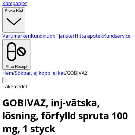
Kampanjer
Kloka Råd
Varumärken
Kundklubb
Tjänster
Hitta apotek
Kundservice
Mina Recept
Hem
/
Sökbar, ej köpb, ej kat
/
GOBIVAZ
Läkemedel
GOBIVAZ, inj-vätska,
lösning, förfylld spruta 100
mg, 1 styck