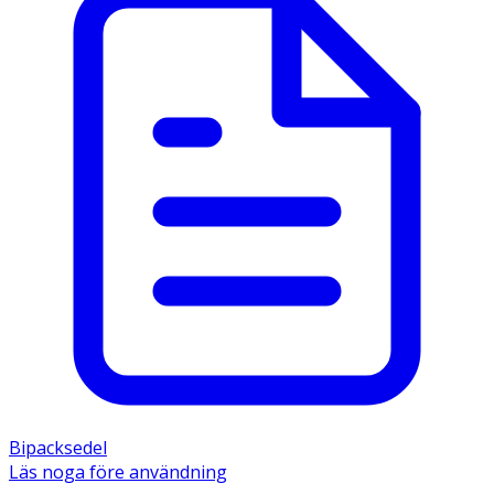
Bipacksedel
Läs noga före användning