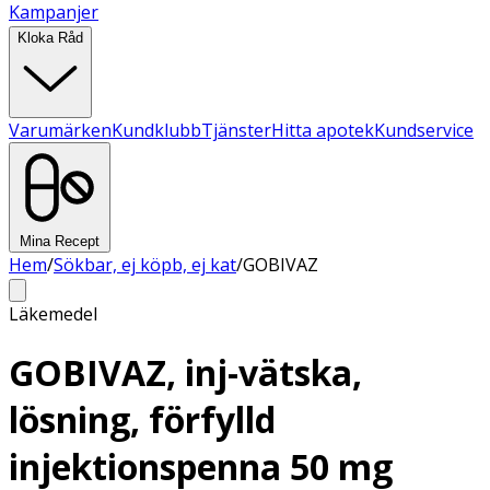
Kampanjer
Kloka Råd
Varumärken
Kundklubb
Tjänster
Hitta apotek
Kundservice
Mina Recept
Hem
/
Sökbar, ej köpb, ej kat
/
GOBIVAZ
Läkemedel
GOBIVAZ, inj-vätska,
lösning, förfylld
injektionspenna 50 mg