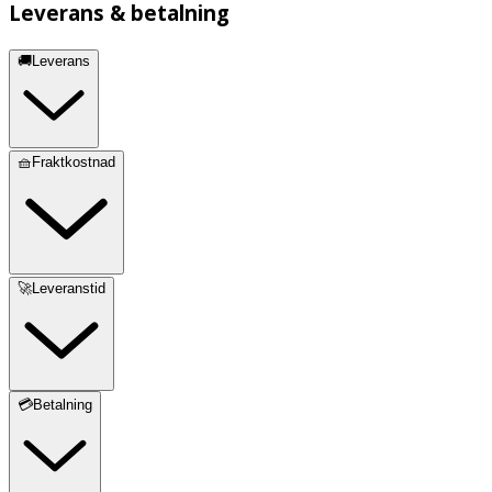
Leverans & betalning
🚚Leverans
🧺Fraktkostnad
🚀Leveranstid
💳Betalning