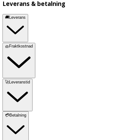
Leverans & betalning
🚚Leverans
🧺Fraktkostnad
🚀Leveranstid
💳Betalning