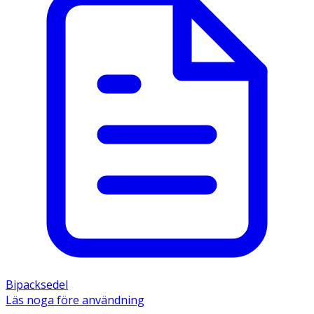
Bipacksedel
Läs noga före användning