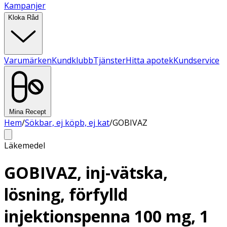
Kampanjer
Kloka Råd
Varumärken
Kundklubb
Tjänster
Hitta apotek
Kundservice
Mina Recept
Hem
/
Sökbar, ej köpb, ej kat
/
GOBIVAZ
Läkemedel
GOBIVAZ, inj-vätska,
lösning, förfylld
injektionspenna 100 mg, 1