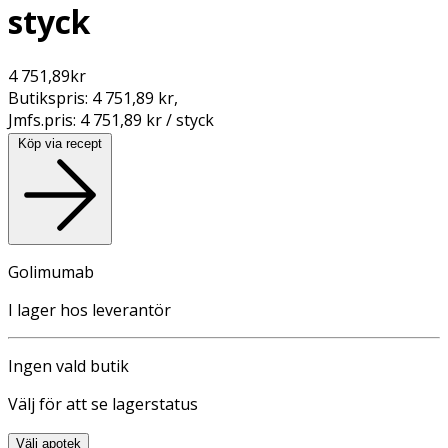
styck
4 751,89
kr
Butikspris:
4 751,89 kr
,
Jmfs.pris:
4 751,89 kr / styck
Köp via recept
Golimumab
I lager hos leverantör
Ingen vald butik
Välj för att se lagerstatus
Välj apotek