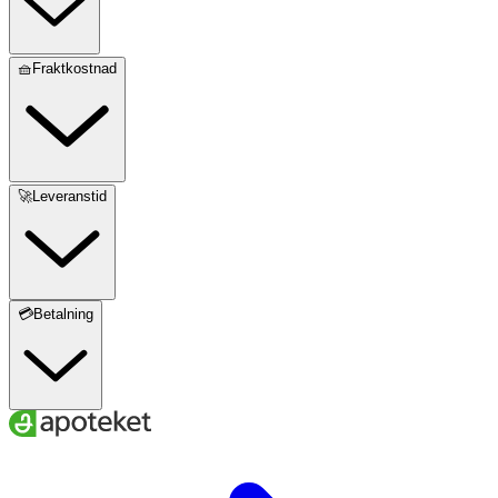
🧺Fraktkostnad
🚀Leveranstid
💳Betalning