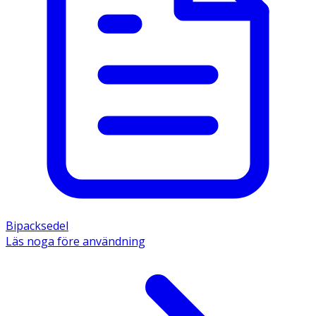
Bipacksedel
Läs noga före användning