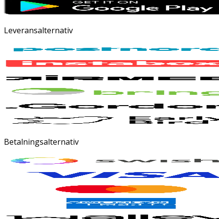
Leveransalternativ
Betalningsalternativ