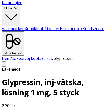
Kampanjer
Kloka Råd
Varumärken
Kundklubb
Tjänster
Hitta apotek
Kundservice
Mina Recept
Hem
/
Sökbar, ej köpb, ej kat
/
Glypressin
Läkemedel
Glypressin, inj-vätska,
lösning 1 mg, 5 styck
2 300
kr