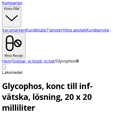
Kampanjer
Kloka Råd
Varumärken
Kundklubb
Tjänster
Hitta apotek
Kundservice
Mina Recept
Hem
/
Sökbar, ej köpb, ej kat
/
Glycophos®
Läkemedel
Glycophos, konc till inf-
vätska, lösning, 20 x 20
milliliter