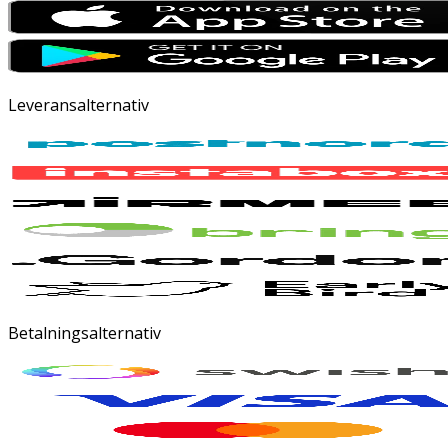
Leveransalternativ
Betalningsalternativ