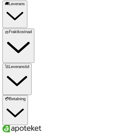
🚚Leverans
🧺Fraktkostnad
🚀Leveranstid
💳Betalning