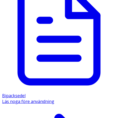
Bipacksedel
Läs noga före användning