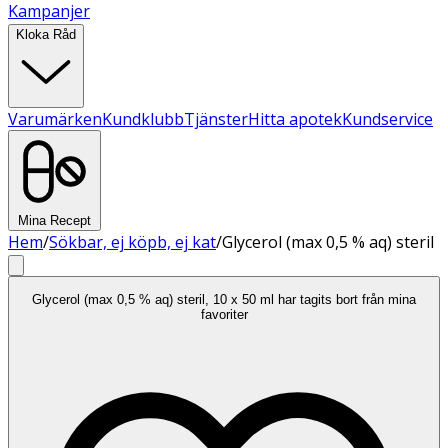
Kampanjer
Kloka Råd
Varumärken
Kundklubb
Tjänster
Hitta apotek
Kundservice
Mina Recept
Hem
/
Sökbar, ej köpb, ej kat
/
Glycerol (max 0,5 % aq) steril
Glycerol (max 0,5 % aq) steril, 10 x 50 ml har tagits bort från mina
favoriter