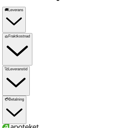
🚚Leverans
🧺Fraktkostnad
🚀Leveranstid
💳Betalning