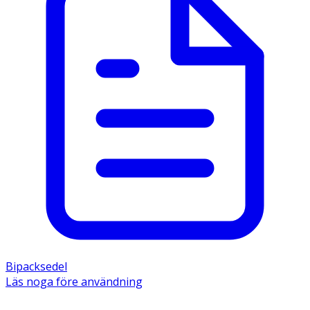
Bipacksedel
Läs noga före användning