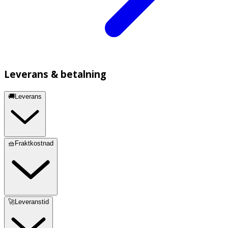
Leverans & betalning
🚚Leverans
🧺Fraktkostnad
🚀Leveranstid