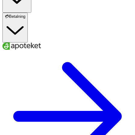
💳Betalning