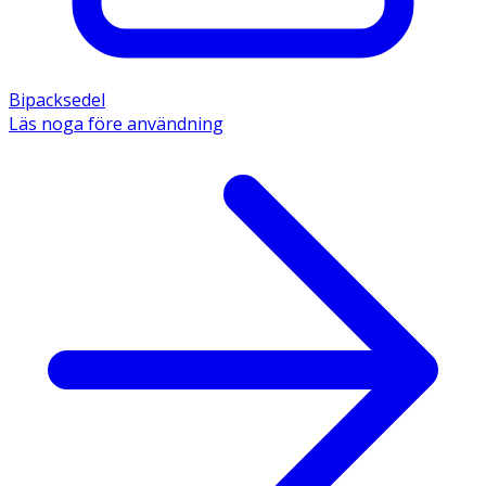
Bipacksedel
Läs noga före användning