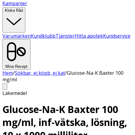
Kampanjer
Kloka Råd
Varumärken
Kundklubb
Tjänster
Hitta apotek
Kundservice
Mina Recept
Hem
/
Sökbar, ej köpb, ej kat
/
Glucose-Na-K Baxter 100
mg/ml
Läkemedel
Glucose-Na-K Baxter 100
mg/ml, inf-vätska, lösning,