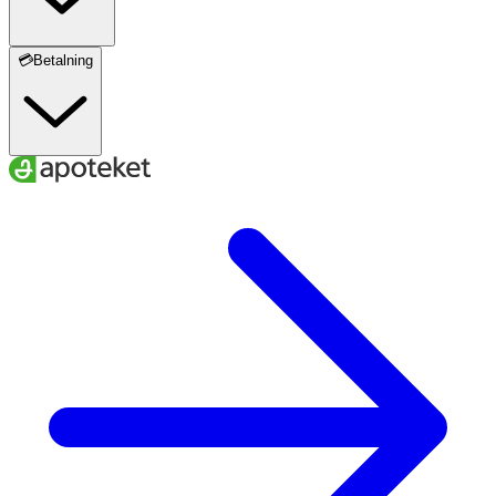
💳Betalning