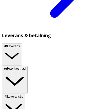
Leverans & betalning
🚚Leverans
🧺Fraktkostnad
🚀Leveranstid