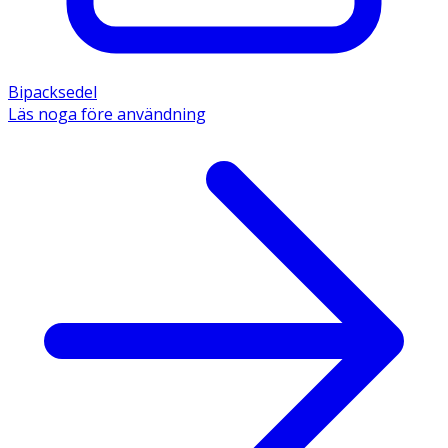
Bipacksedel
Läs noga före användning