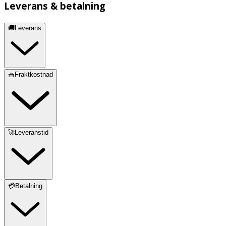
Leverans & betalning
🚚Leverans
🧺Fraktkostnad
🚀Leveranstid
💳Betalning