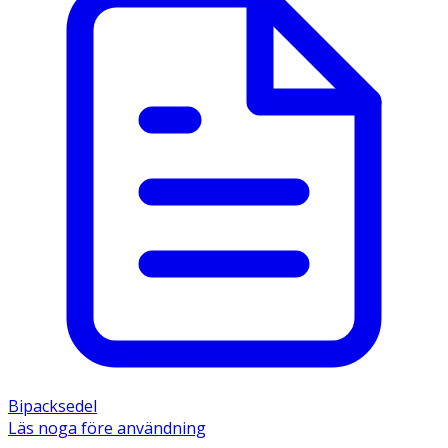
Bipacksedel
Läs noga före användning