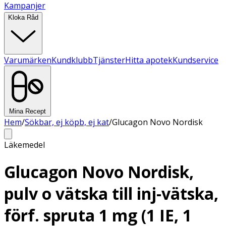
Kampanjer
Kloka Råd
Varumärken
Kundklubb
Tjänster
Hitta apotek
Kundservice
Mina Recept
Hem
/
Sökbar, ej köpb, ej kat
/
Glucagon Novo Nordisk
Läkemedel
Glucagon Novo Nordisk,
pulv o vätska till inj-vätska,
förf. spruta 1 mg (1 IE, 1