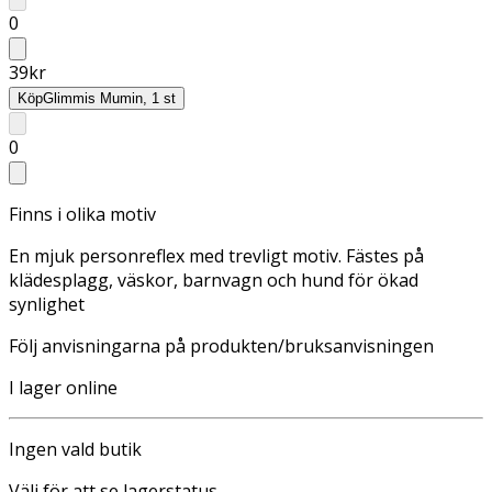
0
39
kr
Köp
Glimmis Mumin, 1 st
0
Finns i olika motiv
En mjuk personreflex med trevligt motiv. Fästes på
klädesplagg, väskor, barnvagn och hund för ökad
synlighet
Följ anvisningarna på produkten/bruksanvisningen
I lager online
Ingen vald butik
Välj för att se lagerstatus