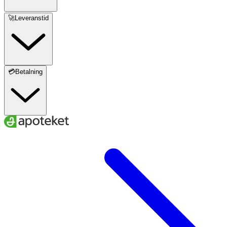
🚀Leveranstid
💳Betalning