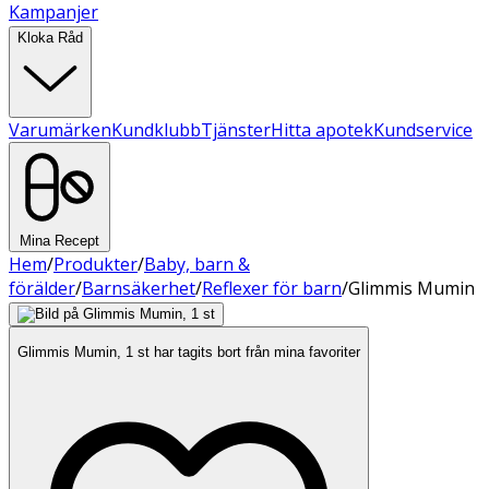
Kampanjer
Kloka Råd
Varumärken
Kundklubb
Tjänster
Hitta apotek
Kundservice
Mina Recept
Hem
/
Produkter
/
Baby, barn &
förälder
/
Barnsäkerhet
/
Reflexer för barn
/
Glimmis Mumin
Glimmis Mumin, 1 st har tagits bort från mina favoriter