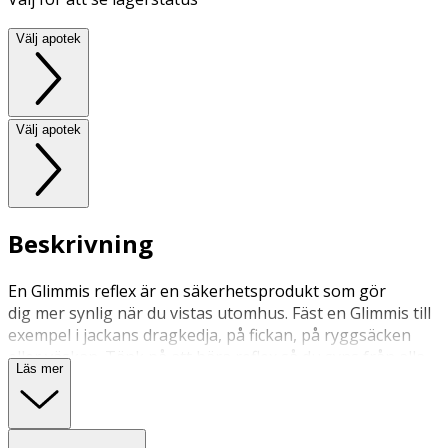
Välj apotek
Välj apotek
Beskrivning
En Glimmis reflex är en säkerhetsprodukt som gör
dig mer synlig när du vistas utomhus. Fäst en Glimmis till
exempel i jackans dragkedja, på fickan, på ryggsäcken
eller väskan. Tänk på att bära reflex så du syns från alla
Läs mer
håll i skymning eller mörker.
Glimmis formges och produceras i Sverige och är
tillverkad i reflexmaterial från 3M. Ett reflexmaterial utan