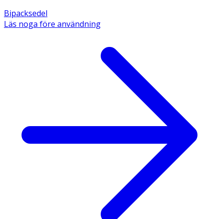
Bipacksedel
Läs noga före användning