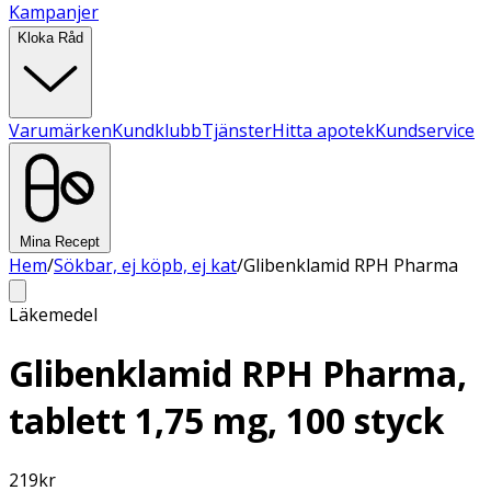
Kampanjer
Kloka Råd
Varumärken
Kundklubb
Tjänster
Hitta apotek
Kundservice
Mina Recept
Hem
/
Sökbar, ej köpb, ej kat
/
Glibenklamid RPH Pharma
Läkemedel
Glibenklamid RPH Pharma,
tablett 1,75 mg, 100 styck
219
kr