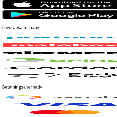
Leveransalternativ
Betalningsalternativ