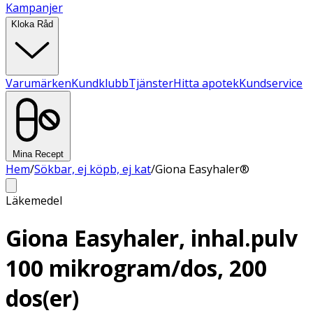
Kampanjer
Kloka Råd
Varumärken
Kundklubb
Tjänster
Hitta apotek
Kundservice
Mina Recept
Hem
/
Sökbar, ej köpb, ej kat
/
Giona Easyhaler®
Läkemedel
Giona Easyhaler, inhal.pulv
100 mikrogram/dos, 200
dos(er)