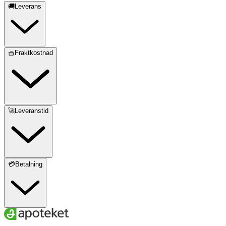
🚚Leverans
🧺Fraktkostnad
🚀Leveranstid
💳Betalning