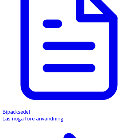
Bipacksedel
Läs noga före användning