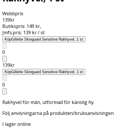
Webbpris
139
kr
Butikspris:
149 kr
,
Jmfs.pris:
139 kr / st
Köp
Gillette Skinguard Sensitive Rakhyvel, 1 st
0
139
kr
Köp
Gillette Skinguard Sensitive Rakhyvel, 1 st
0
Rakhyvel för män, utformad för känslig hy.
Följ anvisningarna på produkten/bruksanvisningen
I lager online