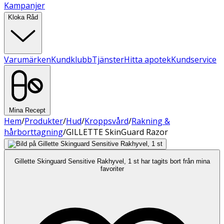
Kampanjer
Kloka Råd
Varumärken
Kundklubb
Tjänster
Hitta apotek
Kundservice
Mina Recept
Hem
/
Produkter
/
Hud
/
Kroppsvård
/
Rakning &
hårborttagning
/
GILLETTE SkinGuard Razor
Gillette Skinguard Sensitive Rakhyvel, 1 st har tagits bort från mina
favoriter