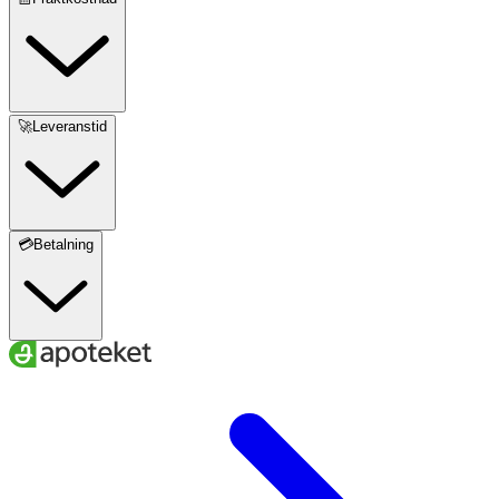
🚀Leveranstid
💳Betalning