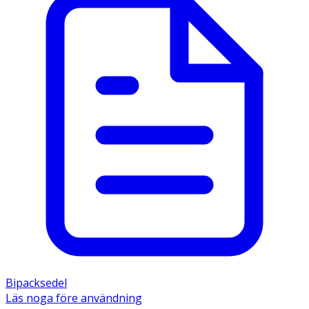
Bipacksedel
Läs noga före användning