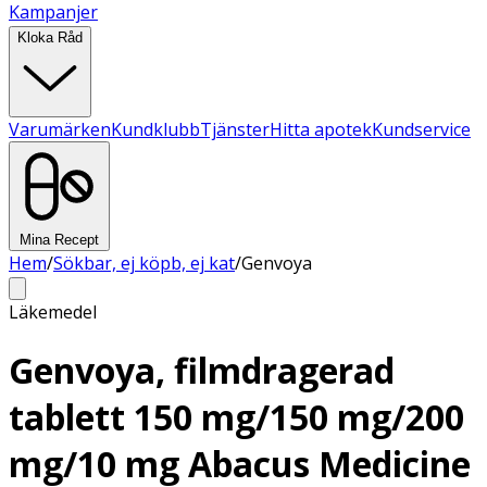
Kampanjer
Kloka Råd
Varumärken
Kundklubb
Tjänster
Hitta apotek
Kundservice
Mina Recept
Hem
/
Sökbar, ej köpb, ej kat
/
Genvoya
Läkemedel
Genvoya, filmdragerad
tablett 150 mg/150 mg/200
mg/10 mg Abacus Medicine