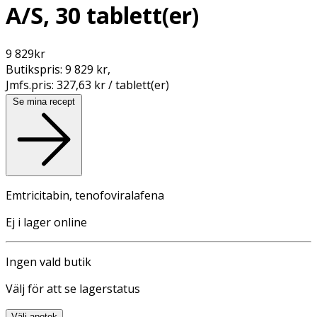
A/S, 30 tablett(er)
9 829
kr
Butikspris:
9 829 kr
,
Jmfs.pris:
327,63 kr / tablett(er)
Se mina recept
Emtricitabin, tenofoviralafena
Ej i lager online
Ingen vald butik
Välj för att se lagerstatus
Välj apotek