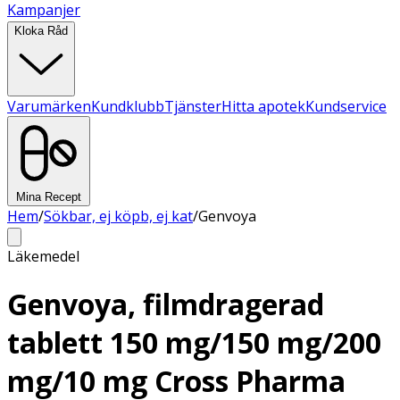
Kampanjer
Kloka Råd
Varumärken
Kundklubb
Tjänster
Hitta apotek
Kundservice
Mina Recept
Hem
/
Sökbar, ej köpb, ej kat
/
Genvoya
Läkemedel
Genvoya, filmdragerad
tablett 150 mg/150 mg/200
mg/10 mg Cross Pharma