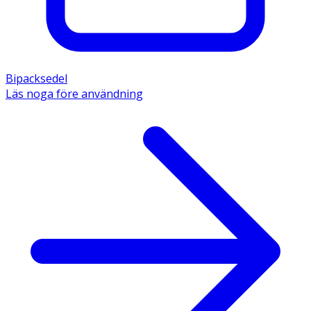
Bipacksedel
Läs noga före användning