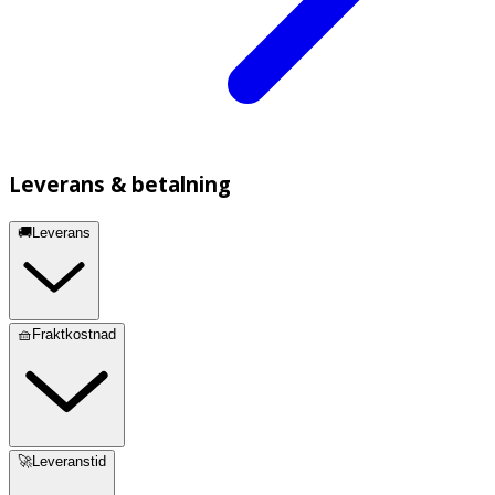
Leverans & betalning
🚚Leverans
🧺Fraktkostnad
🚀Leveranstid