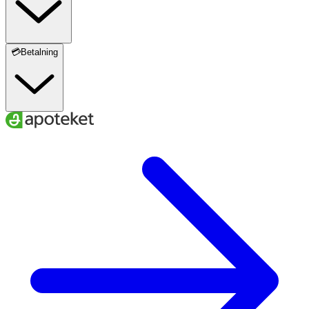
💳Betalning