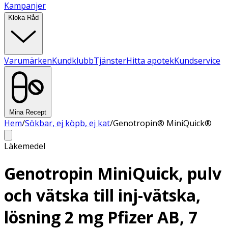
Kampanjer
Kloka Råd
Varumärken
Kundklubb
Tjänster
Hitta apotek
Kundservice
Mina Recept
Hem
/
Sökbar, ej köpb, ej kat
/
Genotropin® MiniQuick®
Läkemedel
Genotropin MiniQuick, pulv
och vätska till inj-vätska,
lösning 2 mg Pfizer AB, 7