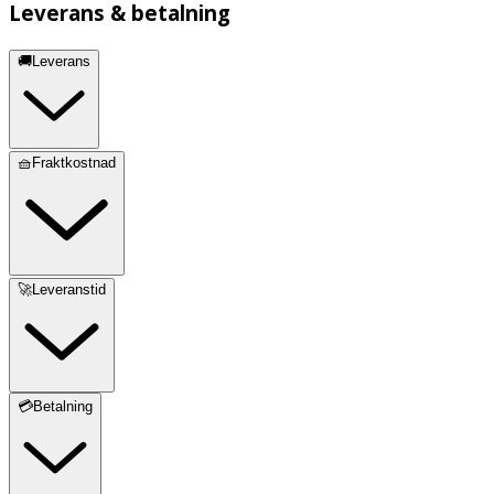
Leverans & betalning
🚚Leverans
🧺Fraktkostnad
🚀Leveranstid
💳Betalning