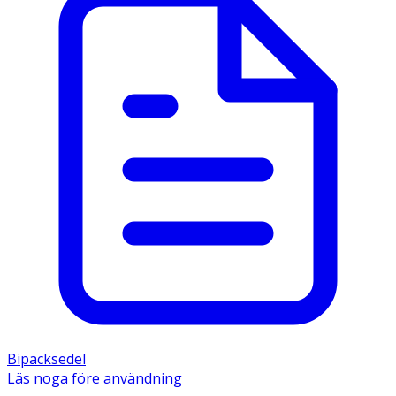
Bipacksedel
Läs noga före användning