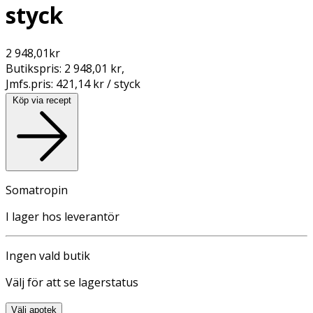
styck
2 948,01
kr
Butikspris:
2 948,01 kr
,
Jmfs.pris:
421,14 kr / styck
Köp via recept
Somatropin
I lager hos leverantör
Ingen vald butik
Välj för att se lagerstatus
Välj apotek