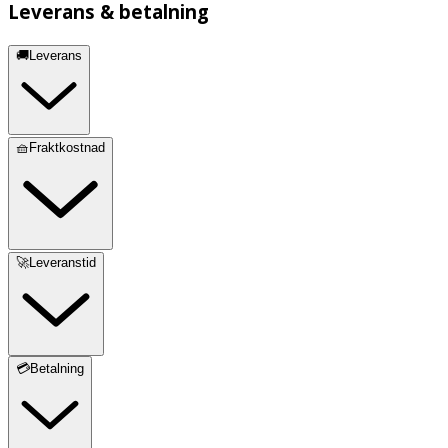
Leverans & betalning
🚚Leverans
🧺Fraktkostnad
🚀Leveranstid
💳Betalning