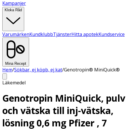
Kampanjer
Kloka Råd
Varumärken
Kundklubb
Tjänster
Hitta apotek
Kundservice
Mina Recept
Hem
/
Sökbar, ej köpb, ej kat
/
Genotropin® MiniQuick®
Läkemedel
Genotropin MiniQuick, pulv
och vätska till inj-vätska,
lösning 0,6 mg Pfizer , 7