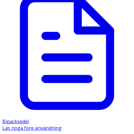
Bipacksedel
Läs noga före användning