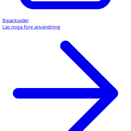
Bipacksedel
Läs noga före användning