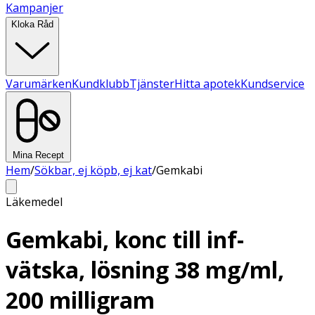
Kampanjer
Kloka Råd
Varumärken
Kundklubb
Tjänster
Hitta apotek
Kundservice
Mina Recept
Hem
/
Sökbar, ej köpb, ej kat
/
Gemkabi
Läkemedel
Gemkabi, konc till inf-
vätska, lösning 38 mg/ml,
200 milligram