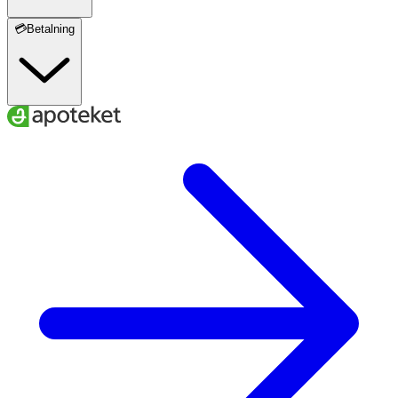
💳Betalning