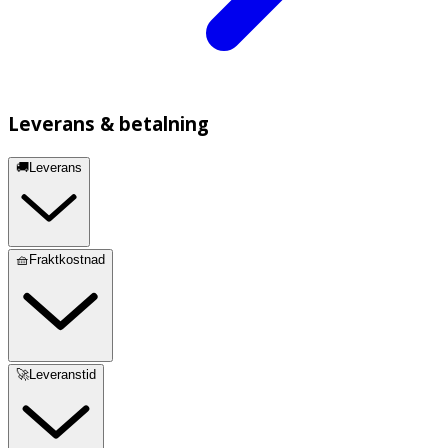
Leverans & betalning
🚚Leverans
🧺Fraktkostnad
🚀Leveranstid