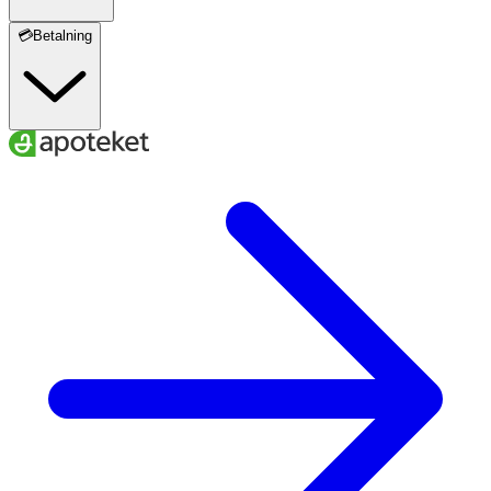
💳Betalning