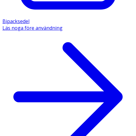
Bipacksedel
Läs noga före användning