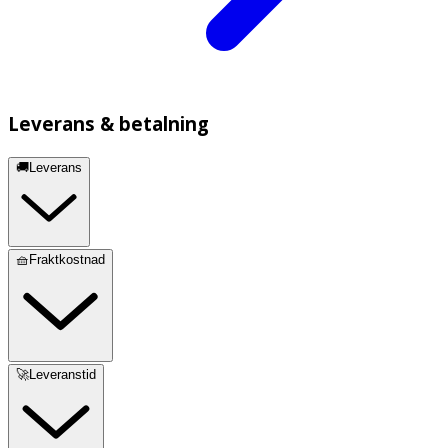
Leverans & betalning
🚚Leverans
🧺Fraktkostnad
🚀Leveranstid