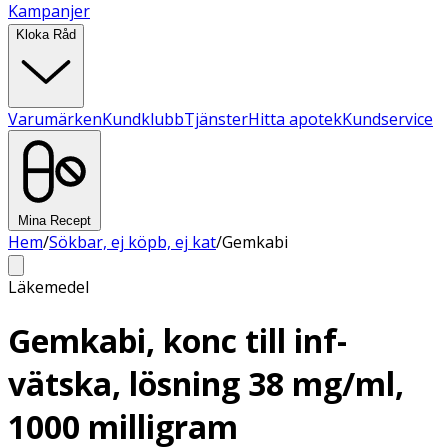
Kampanjer
Kloka Råd
Varumärken
Kundklubb
Tjänster
Hitta apotek
Kundservice
Mina Recept
Hem
/
Sökbar, ej köpb, ej kat
/
Gemkabi
Läkemedel
Gemkabi, konc till inf-
vätska, lösning 38 mg/ml,
1000 milligram