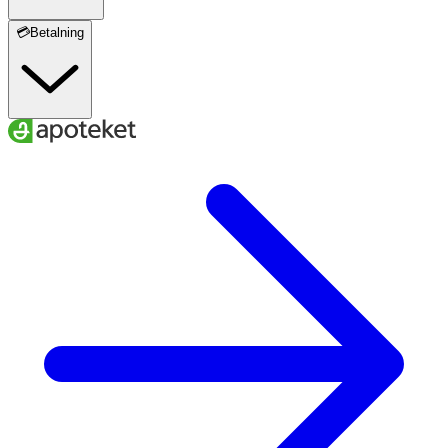
💳Betalning