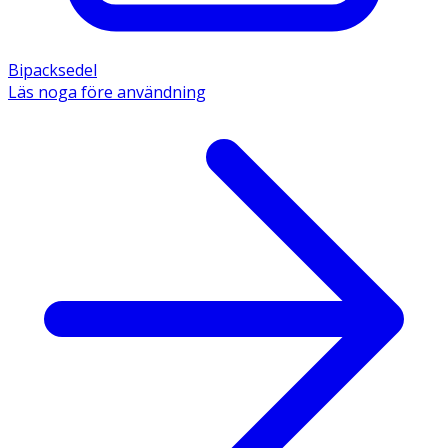
Bipacksedel
Läs noga före användning