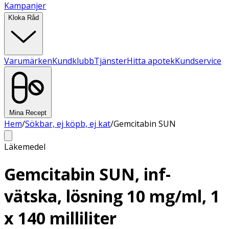
Kampanjer
Kloka Råd
Varumärken
Kundklubb
Tjänster
Hitta apotek
Kundservice
Mina Recept
Hem
/
Sökbar, ej köpb, ej kat
/
Gemcitabin SUN
Läkemedel
Gemcitabin SUN, inf-
vätska, lösning 10 mg/ml, 1
x 140 milliliter