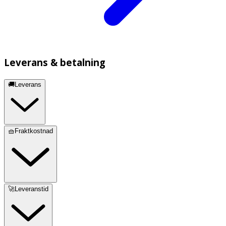
Leverans & betalning
🚚Leverans
🧺Fraktkostnad
🚀Leveranstid