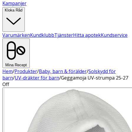
Kampanjer
Kloka Råd
Varumärken
Kundklubb
Tjänster
Hitta apotek
Kundservice
Mina Recept
Hem
/
Produkter
/
Baby, barn & förälder
/
Solskydd för
barn
/
UV-dräkter för barn
/
Geggamoja UV-strumpa 25-27
Off