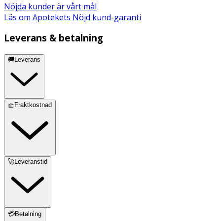
Nöjda kunder är vårt mål
Läs om Apotekets Nöjd kund-garanti
Leverans & betalning
🚚Leverans
🧺Fraktkostnad
🚀Leveranstid
💳Betalning