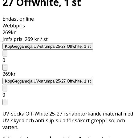
27 Offwhite, 1 st
Endast online
Webbpris
269
kr
Jmfs.pris:
269 kr / st
Köp
Geggamoja UV-strumpa 25-27 Offwhite, 1 st
0
269
kr
Köp
Geggamoja UV-strumpa 25-27 Offwhite, 1 st
0
UV-socka Off-White 25-27 i snabbtorkande material med
UV-skydd och anti-slip-sula för säkert grepp i sol och
vatten.