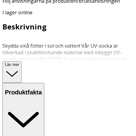
Följ anvisningarna på produkten/bruksanvisningen
I lager online
Beskrivning
Skydda små fötter i sol och vatten! Vår UV-socka är
tillverkad i snabbtorkande material med inbyggt UV-
skydd (standard EN 13758-1) som skyddar känslig hud
Läs mer
mot solens strålar. Den mjuka och flexibla anti-slip-sulan
ger extra grepp på hala underlag.
40 grader, ingen tumling
Produktfakta
Följ anvisningarna på produkten/bruksanvisningen
OK för gravida och ammande:
Ja