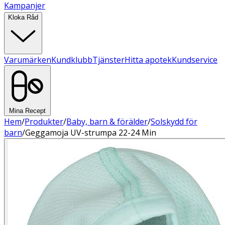
Kampanjer
Kloka Råd
Varumärken
Kundklubb
Tjänster
Hitta apotek
Kundservice
Mina Recept
Hem
/
Produkter
/
Baby, barn & förälder
/
Solskydd för
barn
/
Geggamoja UV-strumpa 22-24 Min