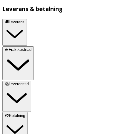
· Använd inte sköljmedel
Leverans & betalning
🚚Leverans
🧺Fraktkostnad
🚀Leveranstid
💳Betalning