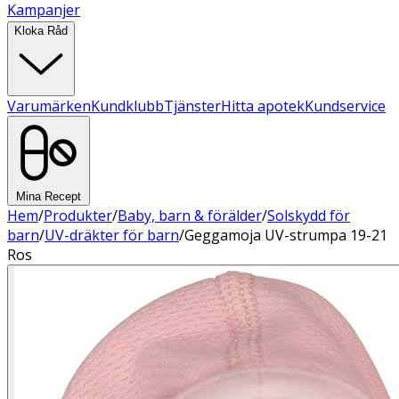
Kampanjer
Kloka Råd
Varumärken
Kundklubb
Tjänster
Hitta apotek
Kundservice
Mina Recept
Hem
/
Produkter
/
Baby, barn & förälder
/
Solskydd för
barn
/
UV-dräkter för barn
/
Geggamoja UV-strumpa 19-21
Ros