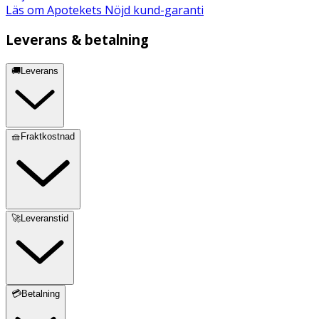
Läs om Apotekets Nöjd kund-garanti
Leverans & betalning
🚚Leverans
🧺Fraktkostnad
🚀Leveranstid
💳Betalning