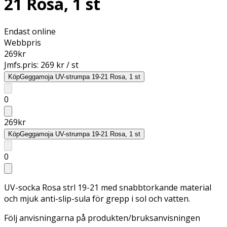
21 Rosa, 1 st
Endast online
Webbpris
269
kr
Jmfs.pris:
269 kr / st
Köp
Geggamoja UV-strumpa 19-21 Rosa, 1 st
0
269
kr
Köp
Geggamoja UV-strumpa 19-21 Rosa, 1 st
0
UV-socka Rosa strl 19-21 med snabbtorkande material
och mjuk anti-slip-sula för grepp i sol och vatten.
Följ anvisningarna på produkten/bruksanvisningen