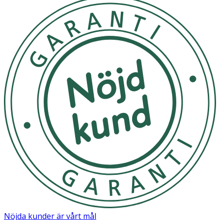
Nöjda kunder är vårt mål