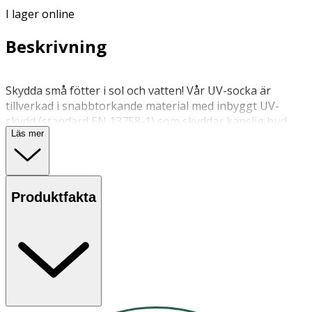
I lager online
Beskrivning
Skydda små fötter i sol och vatten! Vår UV-socka är
tillverkad i snabbtorkande material med inbyggt UV-
skydd (standard EN 13758-1) som skyddar känslig hud
Läs mer
mot solens strålar. Den mjuka och flexibla anti-slip-sulan
ger extra grepp på hala underlag.
40 grader, ingen tumling
Produktfakta
Följ anvisningarna på produkten/bruksanvisningen
OK för gravida och ammande:
Ja