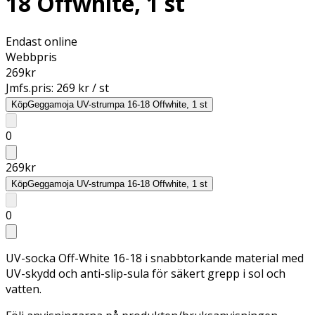
18 Offwhite, 1 st
Endast online
Webbpris
269
kr
Jmfs.pris:
269 kr / st
Köp
Geggamoja UV-strumpa 16-18 Offwhite, 1 st
0
269
kr
Köp
Geggamoja UV-strumpa 16-18 Offwhite, 1 st
0
UV-socka Off-White 16-18 i snabbtorkande material med
UV-skydd och anti-slip-sula för säkert grepp i sol och
vatten.