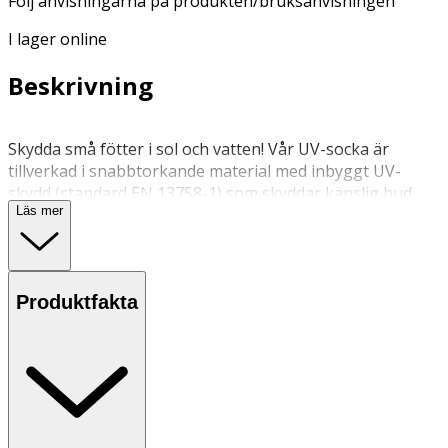
Följ anvisningarna på produkten/bruksanvisningen
I lager online
Beskrivning
Skydda små fötter i sol och vatten! Vår UV-socka är
tillverkad i snabbtorkande material med inbyggt UV-
skydd (standard EN 13758-1) som skyddar känslig hud
Läs mer
mot solens strålar. Den mjuka och flexibla anti-slip-sulan
ger extra grepp på hala underlag.
40 grader, ingen tumling
Produktfakta
Följ anvisningarna på produkten/bruksanvisningen
OK för gravida och ammande:
Ja