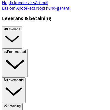
Nöjda kunder är vårt mål
Läs om Apotekets Nöjd kund-garanti
Leverans & betalning
🚚Leverans
🧺Fraktkostnad
🚀Leveranstid
💳Betalning