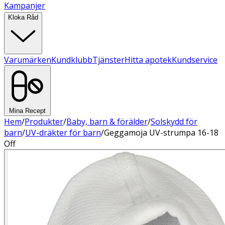
Kampanjer
Kloka Råd
Varumärken
Kundklubb
Tjänster
Hitta apotek
Kundservice
Mina Recept
Hem
/
Produkter
/
Baby, barn & förälder
/
Solskydd för
barn
/
UV-dräkter för barn
/
Geggamoja UV-strumpa 16-18
Off