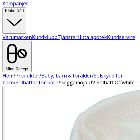
Kampanjer
Kloka Råd
Varumärken
Kundklubb
Tjänster
Hitta apotek
Kundservice
Mina Recept
Hem
/
Produkter
/
Baby, barn & förälder
/
Solskydd för
barn
/
Solhattar för barn
/
Geggamoja UV Solhatt Offwhite