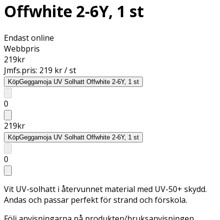
Offwhite 2-6Y, 1 st
Endast online
Webbpris
219
kr
Jmfs.pris:
219 kr / st
Köp
Geggamoja UV Solhatt Offwhite 2-6Y, 1 st
0
219
kr
Köp
Geggamoja UV Solhatt Offwhite 2-6Y, 1 st
0
Vit UV-solhatt i återvunnet material med UV-50+ skydd.
Andas och passar perfekt för strand och förskola.
Följ anvisningarna på produkten/bruksanvisningen