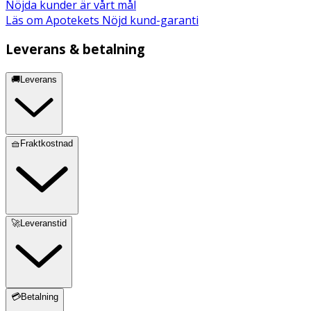
Nöjda kunder är vårt mål
· Ingen tumling
Läs om Apotekets Nöjd kund-garanti
· Tvättas separat, gärna i tvättpåse
Leverans & betalning
· Använd inte sköljmedel
🚚Leverans
Material
· Yttertyg: 84% Polyester, 16% Elastan.
· Foder: 100% Polyester.
🧺Fraktkostnad
🚀Leveranstid
💳Betalning