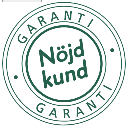
· Tillverkad i återvunnet material som andas
· UV50+
· Överensstämmer med BS 8466
· Storlek: 2–6 år
Användning
Följ anvisningarna på produkten/bruksanvisningen.
Varning:
Solexponering ger skador på huden. Hatten
skyddar endast delar som är täckta av hatten och i
mindre utsträckning de områden som är skuggade från
solen. Skuggade områden av ansiktet och halsen samt
andra exponerade områden på kroppen bör skyddas
med solskyddskräm med hög solskyddsfaktor.
Förvaring
· Tvättas i 40°C