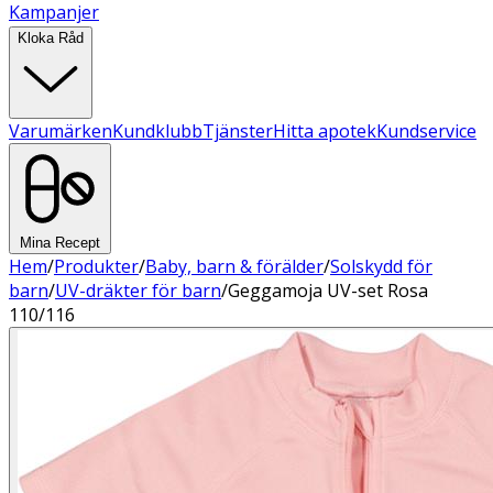
Kampanjer
Kloka Råd
Varumärken
Kundklubb
Tjänster
Hitta apotek
Kundservice
Mina Recept
Hem
/
Produkter
/
Baby, barn & förälder
/
Solskydd för
barn
/
UV-dräkter för barn
/
Geggamoja UV-set Rosa
110/116