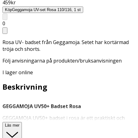
459
kr
Köp
Geggamoja UV-set Rosa 110/116, 1 st
0
Rosa UV- badset från Geggamoja. Setet har kortärmad
tröja och shorts.
Följ anvisningarna på produkten/bruksanvisningen
I lager online
Beskrivning
GEGGAMOJA UV50+ Badset Rosa
GEGGAMOJA UV50+ badset i rosa är ett praktiskt och
skyddande set för soliga dagar vid strand och pool. Setet
Läs mer
består av en kortärmad tröja med dragkedja framtill och