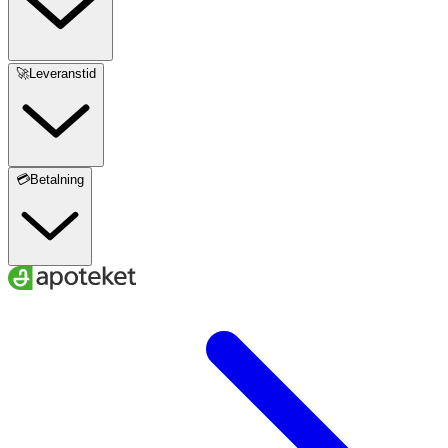
Maskintvätt 40 °C. Använd inte sköljmedel. Ska inte
torktumlas.
🚀Leveranstid
💳Betalning