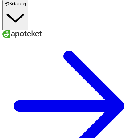
💳Betalning