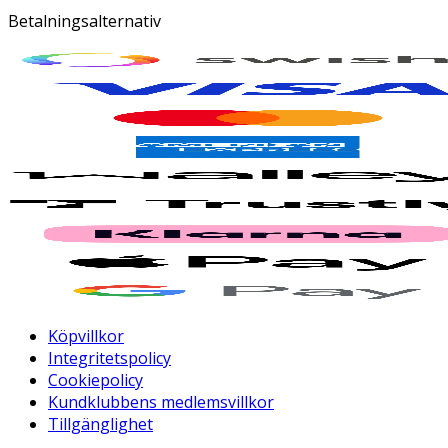
Betalningsalternativ
Köpvillkor
Integritetspolicy
Cookiepolicy
Kundklubbens medlemsvillkor
Tillgänglighet