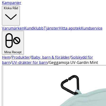
Kampanjer
Kloka Råd
Varumärken
Kundklubb
Tjänster
Hitta apotek
Kundservice
Mina Recept
Hem
/
Produkter
/
Baby, barn & förälder
/
Solskydd för
barn
/
UV-dräkter för barn
/
Geggamoja UV-Gardin Mint