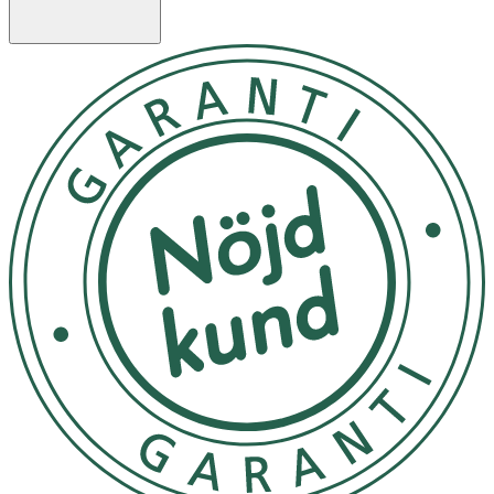
- Blockerar upp till 98 % av solens UVA- och UVB-
strålar
- Enkel att montera med krokar och fästsnören
- Passar de flesta barnvagnsmodeller
Användning
- Fäst gardinen enligt anvisningarna på produktens
bruksanvisning
- Täck endast det område som ska skyddas – observera
att övriga delar av kroppen bör skyddas på annat sätt
- Skyddseffekten kan påverkas av uttänjning, väta eller
slitage
- Placera aldrig ditt barns vagn i solen och lämna aldrig
barn oövervakat i vagnen.
- Solexponering ger skador på huden.