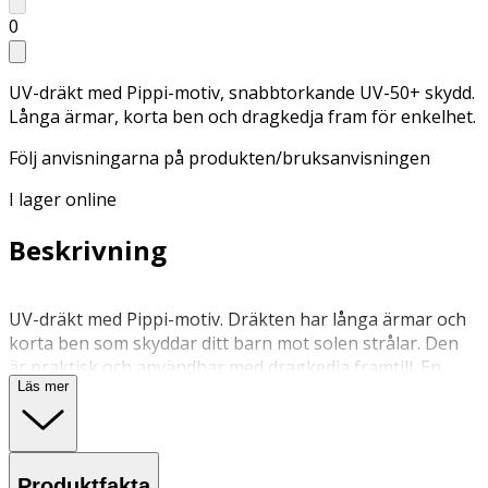
0
UV-dräkt med Pippi-motiv, snabbtorkande UV-50+ skydd.
Långa ärmar, korta ben och dragkedja fram för enkelhet.
Följ anvisningarna på produkten/bruksanvisningen
I lager online
Beskrivning
UV-dräkt med Pippi-motiv. Dräkten har långa ärmar och
korta ben som skyddar ditt barn mot solen strålar. Den
är praktisk och användbar med dragkedja framtill. En
Läs mer
storfavorit hos barnfamiljer på grund av sin enkelhet och
solskydd. UV-dräkten är tillverkad i ett snabbtorkande
material, med UV-50+ som blockerar 98% av solens
farliga UVA- och UVB-strålar.
Produktfakta