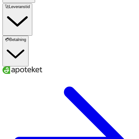
🚀Leveranstid
💳Betalning