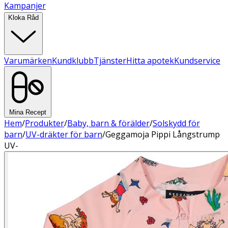
Kampanjer
Kloka Råd
Varumärken
Kundklubb
Tjänster
Hitta apotek
Kundservice
Mina Recept
Hem
/
Produkter
/
Baby, barn & förälder
/
Solskydd för
barn
/
UV-dräkter för barn
/
Geggamoja Pippi Långstrump
UV-