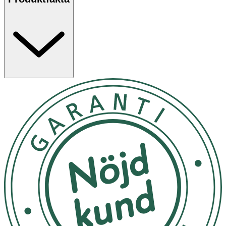
40 grader, ingen tumling. Använd inte sköljmedel
Följ anvisningarna på produkten/bruksanvisningen
OK för gravida och ammande:
Ja