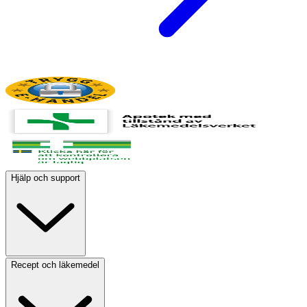
Hjälp och support
Recept och läkemedel