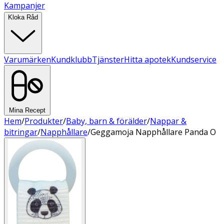
Kampanjer
Kloka Råd
Varumärken
Kundklubb
Tjänster
Hitta apotek
Kundservice
Mina Recept
Hem
/
Produkter
/
Baby, barn & förälder
/
Nappar &
bitringar
/
Napphållare
/
Geggamoja Napphållare Panda O