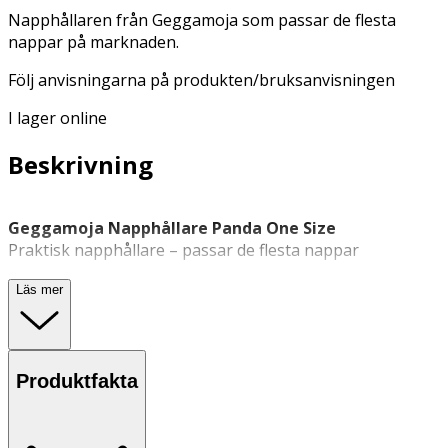
Napphållaren från Geggamoja som passar de flesta
nappar på marknaden.
Följ anvisningarna på produkten/bruksanvisningen
I lager online
Beskrivning
Geggamoja Napphållare Panda One Size
Praktisk napphållare – passar de flesta nappar
Geggamoja Napphållare är en
napphållare
som passar
Läs mer
de flesta nappar på marknaden. Den är utformad för att
hålla nappen inom räckhåll och minska risken för att den
tappas eller försvinner. Med ett elastiskt silikonfäste och
ett nickelfritt metallspänne fästs napphållaren enkelt på
Produktfakta
barnets kläder. Produkten är CE-märkt och har en längd
på 23 cm.