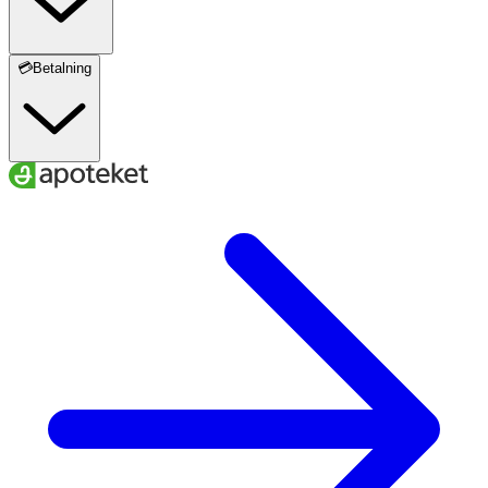
💳Betalning