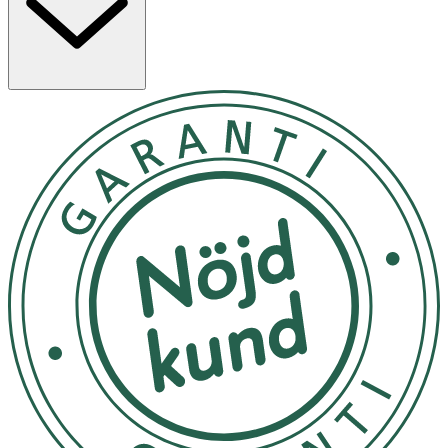
Egenskaper
· Passar de flesta nappar
· Elastisk ring i silikon
· Nickelfritt metallspänne
· Tillverkad i polyester
· CE-märkt
· Panda-design
Användning
· Fäst napphållaren i barnets kläder och i nappen
enligt instruktion.
· Kontrollera att båda ändarna är ordentligt fastsatta
före användning.
· Produkten ska inte användas som leksak eller